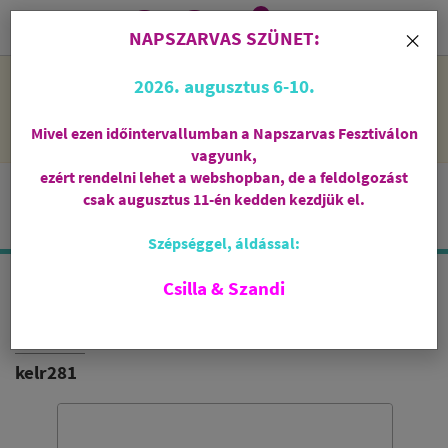
0
i
×
NAPSZARVAS SZÜNET:
NAPSZARVAS SZÜNET: 2026. augusztus 6-10 - rendelni lehet
2026. augusztus 6-10.
a webshopban, de csak augusztus 11-én, kedden kezdjük el
feldolgozni őket.
Mivel ezen időintervallumban a Napszarvas Fesztiválon
vagyunk,
ezért rendelni lehet a webshopban, de a feldolgozást
csak augusztus 11-én kedden kezdjük el.
Szépséggel, áldással:
Csilla & Szandi
ADAGOLÓKANÁL
ADHA
kelr281