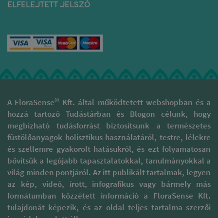
ELFELEJTETT JELSZÓ
©
A FloraSense
Kft. által működtetett webshopban és a
hozzá tartozó Tudástárban és Blogon célunk, hogy
megbízható tudásforrást biztosítsunk a természetes
füstölőanyagok holisztikus használatáról, testre, lélekre
és szellemre gyakorolt hatásukról, és ezt folyamatosan
bővítsük a legújabb tapasztalatokkal, tanulmányokkal a
világ minden pontjáról. Az itt publikált tartalmak, legyen
az kép, videó, írott, infografikus vagy bármely más
formátumban közzétett információ a FloraSense Kft.
tulajdonát képezik, és az oldal teljes tartalma szerzői