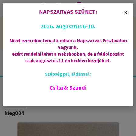
0
i
×
NAPSZARVAS SZÜNET:
NAPSZARVAS SZÜNET: 2026. augusztus 6-10 - rendelni lehet
2026. augusztus 6-10.
a webshopban, de csak augusztus 11-én, kedden kezdjük el
feldolgozni őket.
Mivel ezen időintervallumban a Napszarvas Fesztiválon
vagyunk,
ezért rendelni lehet a webshopban, de a feldolgozást
csak augusztus 11-én kedden kezdjük el.
Szépséggel, áldással:
Csilla & Szandi
CSAVAROS ÜVEG
60 ML
kieg004