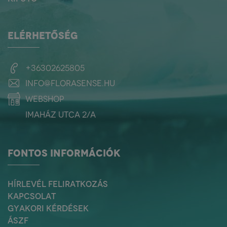
ELÉRHETŐSÉG
+36302625805
info@florasense.hu
webshop
Imaház utca 2/a
FONTOS INFORMÁCIÓK
HÍRLEVÉL FELIRATKOZÁS
KAPCSOLAT
GYAKORI KÉRDÉSEK
ÁSZF