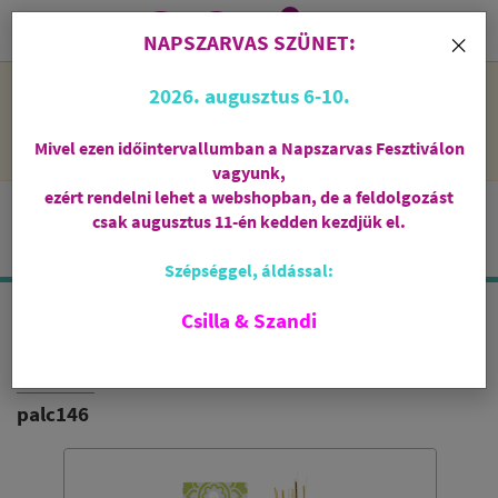
0
i
×
NAPSZARVAS SZÜNET:
NAPSZARVAS SZÜNET: 2026. augusztus 6-10 - rendelni lehet
2026. augusztus 6-10.
a webshopban, de csak augusztus 11-én, kedden kezdjük el
feldolgozni őket.
Mivel ezen időintervallumban a Napszarvas Fesztiválon
vagyunk,
ezért rendelni lehet a webshopban, de a feldolgozást
csak augusztus 11-én kedden kezdjük el.
Szépséggel, áldással:
Csilla & Szandi
FRISSESSÉG - VETIVER
INDIA VILÁGA
palc146