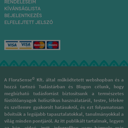
RENDELÉSEIM
javítják, egyre inkább
KÍVÁNSÁGLISTA
összhangba kerülnek a
BEJELENTKEZÉS
környezetbarát
irányvonalakkal.
ELFELEJTETT JELSZÓ
A gyártás minden lépésekor
nagy óvatossággal és
tisztelettel járnak el, hogy az
illatok valódi minőségét
megóvják. Támogatják a
kulturális sokszínűség, gazdag
hagyományokkal rendelkező
területek fenntartását és
megóvását. A természetes
füstölőpálcikáik különböznek
©
A FloraSense
Kft. által működtetett webshopban és a
a piaci forgalomban
hozzá tartozó Tudástárban és Blogon célunk, hogy
megtalálható szagosított
megbízható tudásforrást biztosítsunk a természetes
pálcáktól, melyek 95 %-a
folyékony szintetikus
füstölőanyagok holisztikus használatáról, testre, lélekre
parfümbe és illatanyagba
és szellemre gyakorolt hatásukról, és ezt folyamatosan
mártott szénalapú pálcika.
bővítsük a legújabb tapasztalatokkal, tanulmányokkal a
Ezzel szemben prémium
világ minden pontjáról. Az itt publikált tartalmak, legyen
füstölőpálcikáikat kizárólag
természetes alapanyagok
az kép, videó, írott, infografikus vagy bármely más