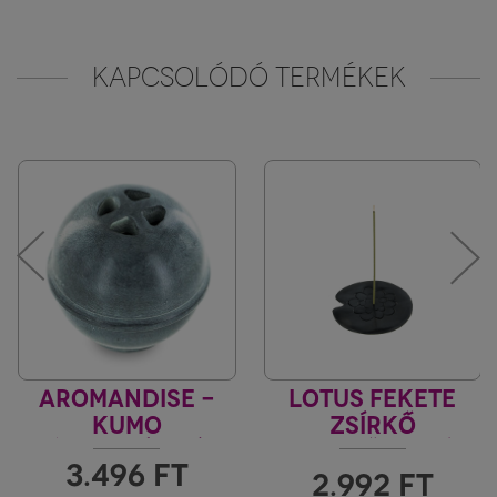
KAPCSOLÓDÓ TERMÉKEK
AROMANDISE -
LOTUS FEKETE
KUMO
ZSÍRKŐ
PÁLCIKA ÉS KÚP
FÜSTÖLŐTARTÓ /
3.496
FT
ÉGETŐ EDÉNY
FÜSTÖLŐÉGETŐ
2.992
FT