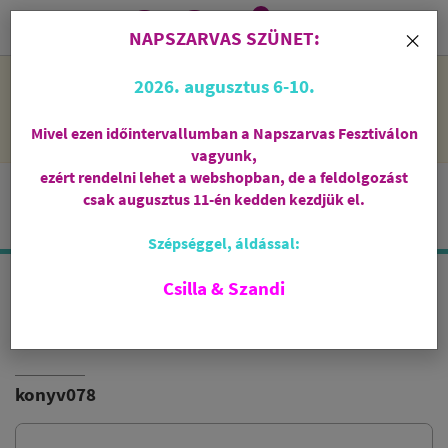
0
i
×
NAPSZARVAS SZÜNET:
NAPSZARVAS SZÜNET: 2026. augusztus 6-10 - rendelni lehet
2026. augusztus 6-10.
a webshopban, de csak augusztus 11-én, kedden kezdjük el
feldolgozni őket.
Mivel ezen időintervallumban a Napszarvas Fesztiválon
vagyunk,
ezért rendelni lehet a webshopban, de a feldolgozást
csak augusztus 11-én kedden kezdjük el.
Szépséggel, áldással:
Csilla & Szandi
ÖNMAGAD FORRÁSA
LISA LISTER
konyv078