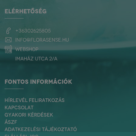
ELÉRHETŐSÉG
+36302625805
info@florasense.hu
webshop
Imaház utca 2/a
FONTOS INFORMÁCIÓK
HÍRLEVÉL FELIRATKOZÁS
KAPCSOLAT
GYAKORI KÉRDÉSEK
ÁSZF
ADATKEZELÉSI TÁJÉKOZTATÓ