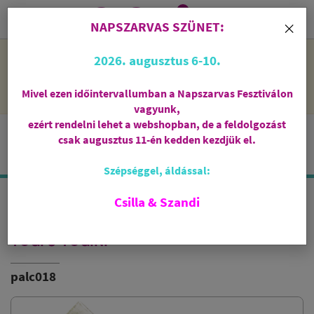
0
i
×
NAPSZARVAS SZÜNET:
NAPSZARVAS SZÜNET: 2026. augusztus 6-10 - rendelni lehet
2026. augusztus 6-10.
a webshopban, de csak augusztus 11-én, kedden kezdjük el
feldolgozni őket.
Mivel ezen időintervallumban a Napszarvas Fesztiválon
vagyunk,
ezért rendelni lehet a webshopban, de a feldolgozást
csak augusztus 11-én kedden kezdjük el.
Szépséggel, áldással:
Csilla & Szandi
TIBETI FÜSTÖLŐPÁLCIKA
PADMASAMBHAVA - KÍVÁNSÁGOK
YOGI & YOGINI
palc018