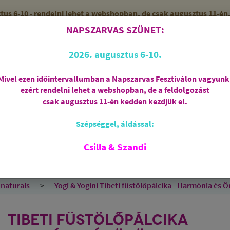
 6-10 - rendelni lehet a webshopban, de csak augusztus 11-én, 
NAPSZARVAS SZÜNET:
56 (SZANDI)
10:00-15:00 ÓRÁIG
2026. augusztus 6-10.
Mivel ezen időintervallumban a Napszarvas Fesztiválon vagyunk
ezért rendelni lehet a webshopban, de a feldolgozást
Regisztráció
csak augusztus 11-én kedden kezdjük el.
Szépséggel, áldással:
RIASZTÁS
AJÁNDÉKCSOMAGOK
FÜSTÖLŐSZE
FEHÉR ZSÁLYA
SPIRIT OF OM
SZAKRÁLIS ÉKSZ
Csilla & Szandi
EK
ANGYALOK
AROMATERÁPIA
JÓGA
 naturals
Yogi & Yogini Tibeti füstölőpálcika - Harmónia és 
TIBETI FÜSTÖLŐPÁLCIKA