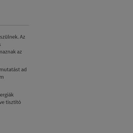
észülnek. Az
s
lmaznak az
ymutatást ad
em
nergiák
e tisztító