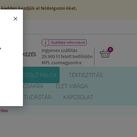
kedden kezdjük el feldolgozni őket.
×
Szállítási információ
,
Ingyenes szállítás
0
Bejelentkezés
29.900 Ft
felett belföldön
MPL csomagpontra
R
FÜSTÖLŐ PÁLCA
TÉRTISZTÍTÁS
EREK
CSAKRA
ÉLET VIRÁGA
BLOG
TUDÁSTÁR
KAPCSOLAT
Öröm