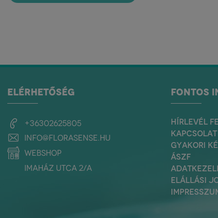
ELÉRHETŐSÉG
FONTOS 
HÍRLEVÉL F
+36302625805
KAPCSOLAT
info@florasense.hu
GYAKORI K
webshop
ÁSZF
Imaház utca 2/a
ADATKEZEL
ELÁLLÁSI J
IMPRESSZU