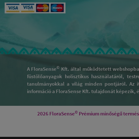
©
A FloraSense
Kft. által működtetett webshopban
füstölőanyagok holisztikus használatáról, test
tanulmányokkal a világ minden pontjáról. Az i
információ a FloraSense Kft. tulajdonát képezik, és
©
2026 FloraSense
Prémium minőségű természe