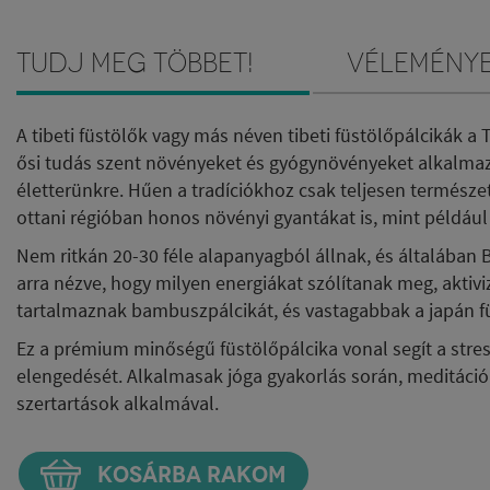
Tudj meg többet!
Vélemény
A tibeti füstölők vagy más néven tibeti füstölőpálcikák 
ősi tudás szent növényeket és gyógynövényeket alkalmaz, 
életterünkre. Hűen a tradíciókhoz
csak teljesen természe
ottani régióban honos növényi gyantákat is, mint például a
Nem ritkán 20-30 féle alapanyagból állnak, és általában
arra nézve, hogy milyen energiákat szólítanak meg, akti
tartalmaznak bambuszpálcikát, és vastagabbak a japán f
Ez a prémium minőségű füstölőpálcika vonal segít a stressz
elengedését. Alkalmasak jóga gyakorlás során, meditáció é
szertartások alkalmával.
KOSÁRBA RAKOM