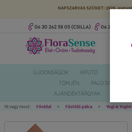
NAPSZARVAS SZÜNET: 2026. augusztus
06 30 262 58 05 (CSILLA)
06 20 527 25 
ÚJDONSÁGOK
KIFUTÓ
SZÚNYOG
TÖMJÉN
PALO SANTO
AJÁNDÉKTÁRGYAK
KÖNYV
Itt vagy most:
Főoldal
Füstölő pálca
Yogi & Yogini