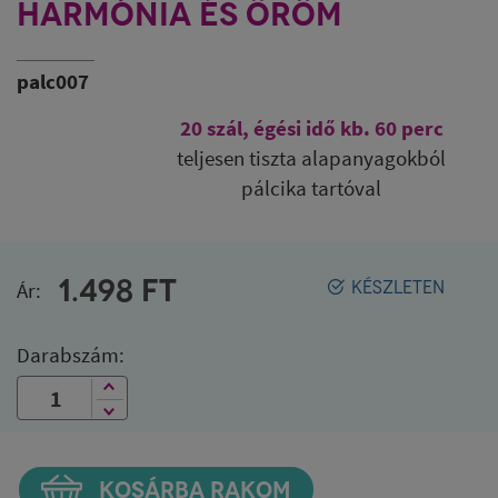
HARMÓNIA ÉS ÖRÖM
YOGI & YOGINI
palc007
20 szál, égési idő kb. 60 perc
teljesen tiszta alapanyagokból
pálcika tartóval
1.498
FT
Ár:
KÉSZLETEN
Darabszám:
KOSÁRBA RAKOM