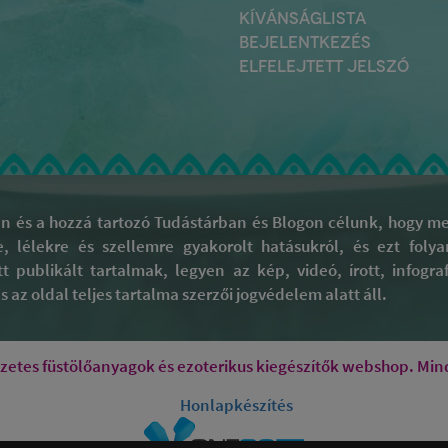
KÍVÁNSÁGLISTA
BEJELENTKEZÉS
ELFELEJTETT JELSZÓ
 és a hozzá tartozó Tudástárban és Blogon célunk, hogy meg
re, lélekre és szellemre gyakorolt hatásukról, és ezt fol
tt publikált tartalmak, legyen az kép, videó, írott, infog
 az oldal teljes tartalma szerzői jogvédelem alatt áll.
tes füstölőanyagok és ezoterikus kiegészítők webshop. Mind
Honlapkészítés