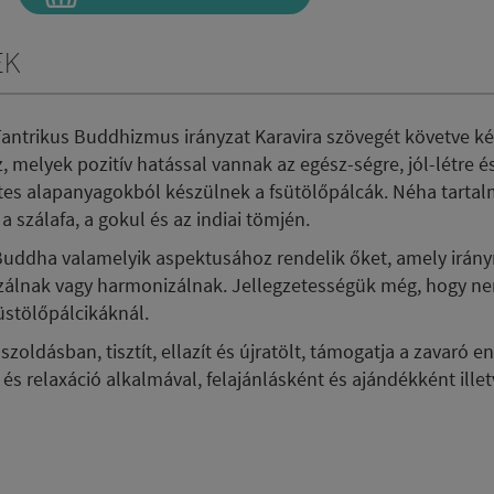
ek
a Tantrikus Buddhizmus irányzat Karavira szövegét követve k
melyek pozitív hatással vannak az egész-ségre, jól-létre é
tes alapanyagokból készülnek a fsütölőpálcák. Néha tarta
 szálafa, a gokul és az indiai tömjén.
 Buddha valamelyik aspektusához rendelik őket, amely irán
vizálnak vagy harmonizálnak. Jellegzetességük még, hogy n
üstölőpálcikáknál.
oldásban, tisztít, ellazít és újratölt, támogatja a zavaró e
s relaxáció alkalmával, felajánlásként és ajándékként illetv