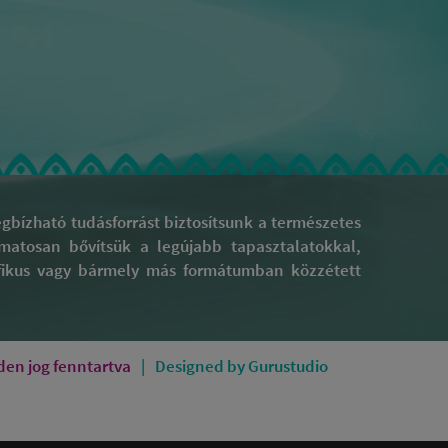
bízható tudásforrást biztosítsunk a természetes
yamatosan bővítsük a legújabb tapasztalatokkal,
rafikus vagy bármely más formátumban közzétett
en jog fenntartva
Designed by Gurustudio