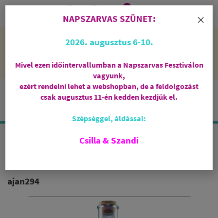
0
i
×
NAPSZARVAS SZÜNET:
NAPSZARVAS SZÜNET: 2026. augusztus 6-10 - rendelni lehet
2026. augusztus 6-10.
a webshopban, de csak augusztus 11-én, kedden kezdjük el
feldolgozni őket.
Mivel ezen időintervallumban a Napszarvas Fesztiválon
vagyunk,
ezért rendelni lehet a webshopban, de a feldolgozást
csak augusztus 11-én kedden kezdjük el.
Szépséggel, áldással:
Csilla & Szandi
OMWATER IVÓPALACK
HUZATTAL - HÁLA
ajan294