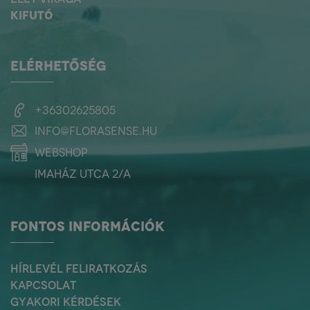
KIFUTÓ
ELÉRHETŐSÉG
+36302625805
info@florasense.hu
webshop
Imaház utca 2/a
FONTOS INFORMÁCIÓK
HÍRLEVÉL FELIRATKOZÁS
KAPCSOLAT
GYAKORI KÉRDÉSEK