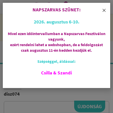
0
i
×
NAPSZARVAS SZÜNET:
NAPSZARVAS SZÜNET: 2026. augusztus 6-10 - rendelni lehet
2026. augusztus 6-10.
a webshopban, de csak augusztus 11-én, kedden kezdjük el
feldolgozni őket.
Mivel ezen időintervallumban a Napszarvas Fesztiválon
vagyunk,
ezért rendelni lehet a webshopban, de a feldolgozást
csak augusztus 11-én kedden kezdjük el.
Szépséggel, áldással:
Csilla & Szandi
PAMUT TASAK
LENVÁSZON
disz074
ÚJDONSÁG