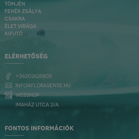
TÖMJÉN
FEHÉR ZSÁLYA
CSAKRA
ÉLET VIRÁGA
KIFUTÓ
ELÉRHETŐSÉG
+36302625805
info@florasense.hu
webshop
Imaház utca 2/a
FONTOS INFORMÁCIÓK