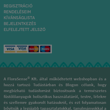
REGISZTRÁCIÓ
RENDELÉSEIM
KÍVÁNSÁGLISTA
BEJELENTKEZÉS
ELFELEJTETT JELSZÓ
©
A FloraSense
Kft. által működtetett webshopban és a
hozzá tartozó Tudástárban és Blogon célunk, hogy
megbízható tudásforrást biztosítsunk a természetes
füstölőanyagok holisztikus használatáról, testre, lélekre
és szellemre gyakorolt hatásukról, és ezt folyamatosan
bővítsük a legújabb tapasztalatokkal, tanulmányokkal a