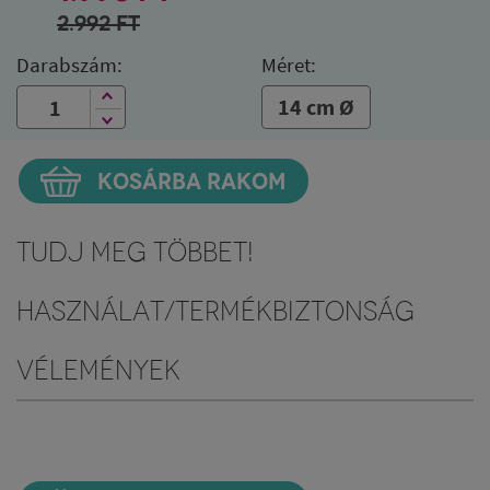
2.992
FT
Darabszám:
Méret:
14 cm Ø
KOSÁRBA RAKOM
Tudj meg többet!
Használat/Termékbiztonság
Vélemények