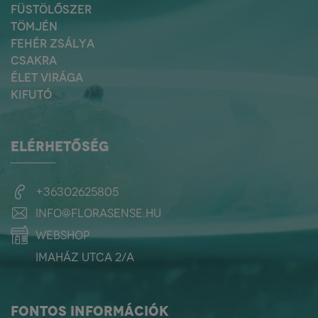
FÜSTÖLŐSZER
TÖMJÉN
FEHÉR ZSÁLYA
CSAKRA
ÉLET VIRÁGA
KIFUTÓ
ELÉRHETŐSÉG
+36302625805
info@florasense.hu
webshop
Imaház utca 2/a
FONTOS INFORMÁCIÓK