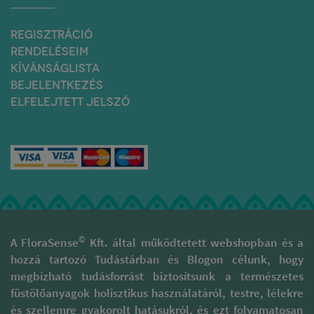
REGISZTRÁCIÓ
RENDELÉSEIM
KÍVÁNSÁGLISTA
BEJELENTKEZÉS
ELFELEJTETT JELSZÓ
©
A FloraSense
Kft. által működtetett webshopban és a
hozzá tartozó Tudástárban és Blogon célunk, hogy
megbízható tudásforrást biztosítsunk a természetes
füstölőanyagok holisztikus használatáról, testre, lélekre
és szellemre gyakorolt hatásukról, és ezt folyamatosan