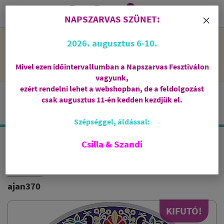
0
i
×
NAPSZARVAS SZÜNET:
NAPSZARVAS SZÜNET: 2026. augusztus 6-10 - rendelni lehet
2026. augusztus 6-10.
a webshopban, de csak augusztus 11-én, kedden kezdjük el
feldolgozni őket.
Mivel ezen időintervallumban a Napszarvas Fesztiválon
vagyunk,
ezért rendelni lehet a webshopban, de a feldolgozást
csak augusztus 11-én kedden kezdjük el.
Szépséggel, áldással:
Csilla & Szandi
ÉLETFA
ÁTLÁTSZÓ ABLAKMATRICA
ajan370
KIFUTÓ!